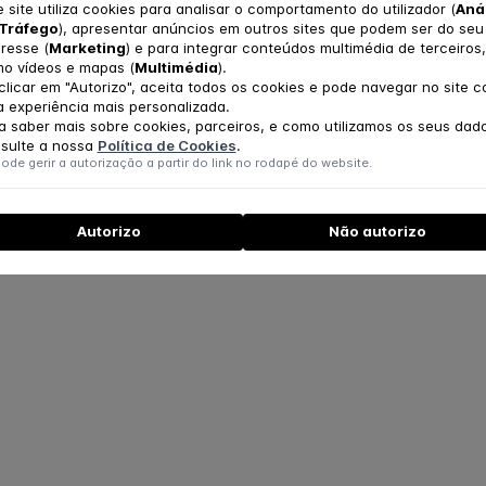
e site utiliza cookies para analisar o comportamento do utilizador (
Aná
 em
https://www.uc.pt/cuidarsaudemental/
Tráfego
), apresentar anúncios em outros sites que podem ser do seu
eresse (
Marketing
) e para integrar conteúdos multimédia de terceiros,
o vídeos e mapas (
Multimédia
).
om quem gosta!
clicar em "Autorizo", aceita todos os cookies e pode navegar no site 
 experiência mais personalizada.
a saber mais sobre cookies, parceiros, e como utilizamos os seus dad
sulte a nossa
Política de Cookies
.
ode gerir a autorização a partir do link no rodapé do website.
Autorizo
Não autorizo