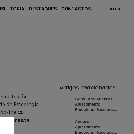
NSULTORIA
DESTAQUES
CONTACTOS
PT
EN
Artigos relacionados
lementos da
Consultas Ancorar -
e de Psicologia
Ajustamento
Emocional face aos
ndo-lhe
12
Eventos
tal durante
Meteorológicos
Ancorar -
Extremos em Portugal
Ajustamento
Emocional face aos