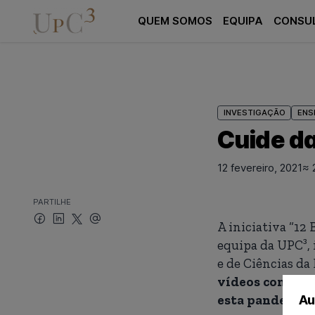
QUEM SOMOS
EQUIPA
CONSU
INVESTIGAÇÃO
ENS
Cuide d
12 fevereiro, 2021
≈ 
PARTILHE
A iniciativa “12
equipa da UPC³,
e de Ciências d
vídeos com idei
esta pandemia
Au
.