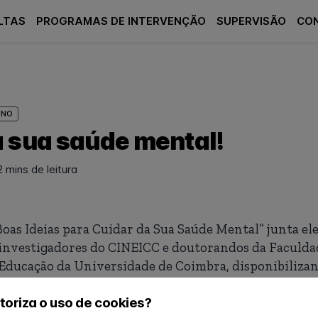
LTAS
PROGRAMAS DE INTERVENÇÃO
SUPERVISÃO
CO
INO
a sua saúde mental!
2 mins de leitura
 Boas Ideias para Cuidar da Sua Saúde Mental” junta e
 investigadores do CINEICC e doutorandos da Faculdad
a Educação da Universidade de Coimbra, disponibiliza
as para o ajudar a cuidar de si e da sua saúde men
toriza o uso de cookies?