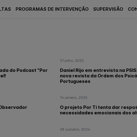
LTAS
PROGRAMAS DE INTERVENÇÃO
SUPERVISÃO
CO
31 julho, 2025
ada do Podcast "Por
Daniel Rijo em entrevista na PSIS
el!
nova revista da Ordem dos Psic
Portugueses
14 janeiro, 2025
 Observador
O projeto Por Ti tenta dar respo
necessidades emocionais dos a
28 outubro, 2024