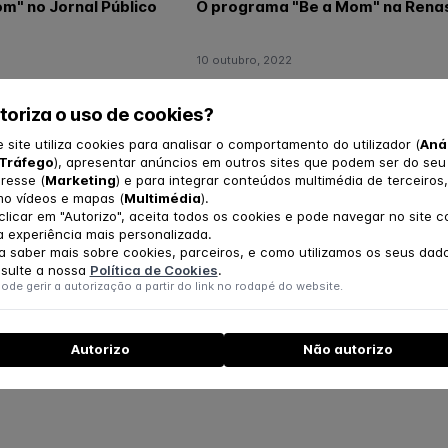
m" no Jornal Público
O programa "Be a Mom" na Ren
10 outubro, 2022
 Resultados da
UPC3 na Notícias UC - Dia Intern
rojeto
da Saúde Mental
toriza o uso de cookies?
e site utiliza cookies para analisar o comportamento do utilizador (
Aná
Tráfego
), apresentar anúncios em outros sites que podem ser do seu
14 março, 2021
eresse (
Marketing
) e para integrar conteúdos multimédia de terceiros,
uipa clínica!
#HelpToCare na Antena 1
o vídeos e mapas (
Multimédia
).
clicar em "Autorizo", aceita todos os cookies e pode navegar no site 
 experiência mais personalizada.
07 fevereiro, 2021
a saber mais sobre cookies, parceiros, e como utilizamos os seus dad
sulte a nossa
Política de Cookies
.
nal Síntese, SIC
HelpToCare
ode gerir a autorização a partir do link no rodapé do website.
Autorizo
Não autorizo