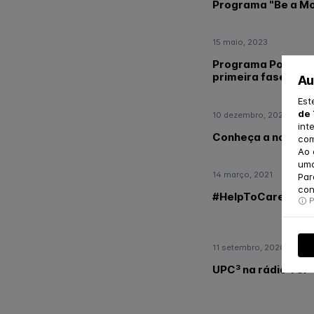
Programa "Be a Mo
15 maio, 2023
Programa Por Ti -
primeira fase do p
Au
Est
de 
10 dezembro, 2021
int
Conheça a nossa eq
com
Ao 
uma
14 março, 2021
Par
con
#HelpToCare no Jor
P
11 setembro, 2020
UPC³ na rádio TSF