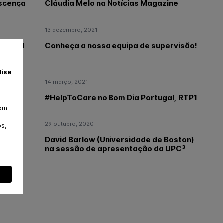
ascença
Cláudia Melo na Notícias Magazine
13 dezembro, 2021
acional
Conheça a nossa equipa de supervisão!
lise
14 março, 2021
#HelpToCare no Bom Dia Portugal, RTP1
com
29 outubro, 2020
os,
David Barlow (Universidade de Boston)
na sessão de apresentação da UPC³