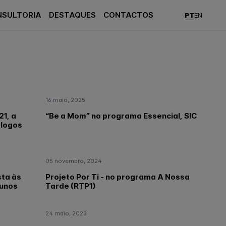
NSULTORIA
DESTAQUES
CONTACTOS
PT
EN
16 maio, 2025
21, a
“Be a Mom” no programa Essencial, SIC
ólogos
05 novembro, 2024
sta às
Projeto Por Ti - no programa A Nossa
lunos
Tarde (RTP1)
24 maio, 2023