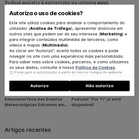
Poderá assistir à entrevista na integra
aqui
.
Autoriza o uso de cookies?
PARTILHE
Este site utiliza cookies para analisar o comportamento do
utilizador (
Análise de Tráfego
), apresentar anúncios em
outros sites que podem ser do seu interesse (
Marketing
) e
para integrar conteúdos multimédia de terceiros, como
vídeos e mapas (
Multimédia
).
Artigos relacionados
Ao clicar em "Autorizo", aceita todos os cookies e pode
navegar no site com uma experiência mais personalizada.
Para saber mais sobre cookies, parceiros, e como utilizamos
Pais de Pequeninos – versão
Consultas Ancorar -
os seus dados, consulte a nossa
Política de Cookies
.
Criança
Ajustamento Emocional face
Pode gerir a autorização a partir do link no rodapé do website.
aos Eventos Meteorológicos
Extremos em Portugal
Autorizo
Não autorizo
Ancorar - Ajustamento
A segunda temporada do
Emocional face aos Eventos
Podcast "Por Ti" já está
Meteorológicos Extremos em
disponível!
Portugal
Artigos recentes