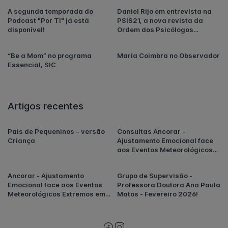
A segunda temporada do
Daniel Rijo em entrevista na
Podcast "Por Ti" já está
PSIS21, a nova revista da
disponível!
Ordem dos Psicólogos
Portugueses
“Be a Mom” no programa
Maria Coimbra no Observador
Essencial, SIC
Artigos recentes
Pais de Pequeninos – versão
Consultas Ancorar -
Criança
Ajustamento Emocional face
aos Eventos Meteorológicos
Extremos em Portugal
Ancorar - Ajustamento
Grupo de Supervisão -
Emocional face aos Eventos
Professora Doutora Ana Paula
Meteorológicos Extremos em
Matos - Fevereiro 2026!
Portugal