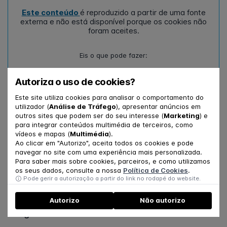
Este conteúdo
é reproduzido a partir de uma fonte
externa e não está disponível porque os cookies não
foram aceites.
Eis o que pode fazer:
aceder ao conteúdo na sua localização original
Autoriza o uso de cookies?
ou
gerir as suas preferências de cookies e recarregar a
Este site utiliza cookies para analisar o comportamento do
página
utilizador (
Análise de Tráfego
), apresentar anúncios em
outros sites que podem ser do seu interesse (
Marketing
) e
para integrar conteúdos multimédia de terceiros, como
Veja a reportagem na íntegra
aqui
.
vídeos e mapas (
Multimédia
).
Ao clicar em "Autorizo", aceita todos os cookies e pode
navegar no site com uma experiência mais personalizada.
PARTILHE
Para saber mais sobre cookies, parceiros, e como utilizamos
os seus dados, consulte a nossa
Política de Cookies
.
Pode gerir a autorização a partir do link no rodapé do website.
Autorizo
Não autorizo
Artigos relacionados