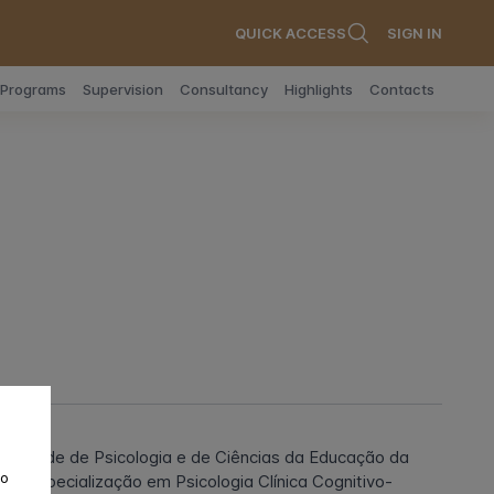
QUICK ACCESS
SIGN IN
n Programs
Supervision
Consultancy
Highlights
Contacts
Faculdade de Psicologia e de Ciências da Educação da
to
e especialização em Psicologia Clínica Cognitivo-