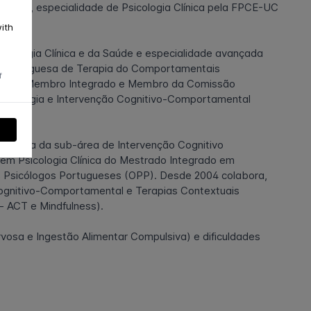
ogia, especialidade de Psicologia Clínica pela FPCE-UC
ith
e
cologia Clínica e da Saúde e especialidade avançada
ão Portuguesa de Terapia do Comportamentais
f
EABCT); Membro Integrado e Membro da Comissão
psicologia e Intervenção Cognitivo-Comportamental
enadora da sub-área de Intervenção Cognitivo
em Psicologia Clínica do Mestrado Integrado em
s Psicólogos Portugueses (OPP). Desde 2004 colabora,
ognitivo-Comportamental e Terapias Contextuais
 ACT e Mindfulness).
osa e Ingestão Alimentar Compulsiva) e dificuldades