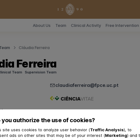
About Us
Team
Clinical Activity
Free Interventio
 Team
Cláudia Ferreira
dia Ferreira
Clinical Team
Supervision Team
claudiaferreira@fpce.uc.pt
y
 you authorize the use of cookies?
 académica
a em Psicologia, ramo de Psicologia do Desenvolvimento, pela 
s site uses cookies to analyze user behavior (
Traffic Analysis
), to
sent ads on other sites that may be of your interest (
Marketing
) and 
e de Coimbra – FPCE-UC (1994); Mestrado em Psicologia, área d