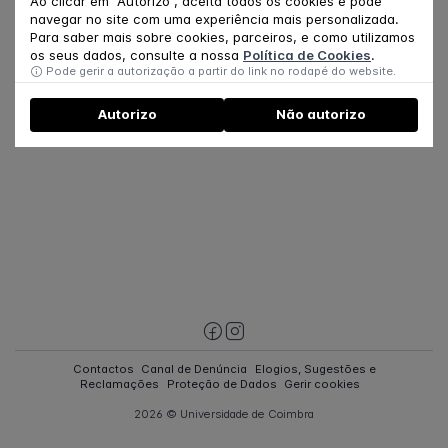
Ao clicar em "Autorizo", aceita todos os cookies e pode
navegar no site com uma experiência mais personalizada.
Para saber mais sobre cookies, parceiros, e como utilizamos
os seus dados, consulte a nossa
Política de Cookies
.
Pode gerir a autorização a partir do link no rodapé do website.
Autorizo
Não autorizo
Contactos
Canal de Denúncia
Elogios, Sugestões e
Reclamações
Proteção de Dados
Gerir cookies
2026 © Universidade de Coimbra