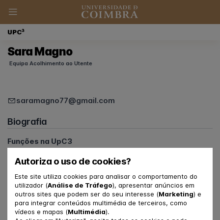
UPC³
Sara Magno
Equipa Acolhimento ao Utente
saramagno77@gmail.com
Biografia
Funções na UpC3
Psicóloga Clínica Júnior
Autoriza o uso de cookies?
Membro da Equipa de Comunicação
Membro da Equipa de Acolhimento ao Utente
Este site utiliza cookies para analisar o comportamento do
utilizador (
Análise de Tráfego
), apresentar anúncios em
outros sites que podem ser do seu interesse (
Marketing
) e
para integrar conteúdos multimédia de terceiros, como
vídeos e mapas (
Multimédia
).