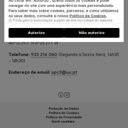
Ao clicar em "Autorizo", aceita todos os cookies e pode
navegar no site com uma experiência mais personalizada.
Para saber mais sobre cookies, parceiros, e como utilizamos
Morada:
os seus dados, consulte a nossa
Política de Cookies
.
UpC³
Pode gerir a autorização a partir do link no rodapé do website.
Pólo I, FMUC, 2º Piso, Universidade de Coimbra
Rua Larga, 3004-504 Coimbra
Autorizo
Não autorizo
40º12’29.7’’N 8º25’27.1’’W
Telefone
:
933 216 060
(Segunda a Sexta-feira, 14h30
- 18h30)
Endereço de email:
upc3@uc.pt
Proteção de Dados
Política de Cookies
Política de Privacidade
Gerir cookies