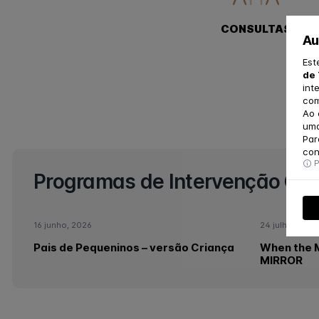
CONSULTAS
Au
Est
de 
int
com
Ao 
uma
Par
con
P
Programas de Intervenção Gra
16 junho, 2026
24 julho, 2025
Pais de Pequeninos – versão Criança
When the M
MIRROR