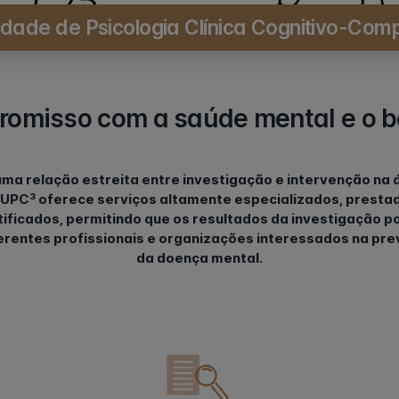
idade de Psicologia Clínica Cognitivo-Com
omisso com a saúde mental e o b
ma relação estreita entre investigação e intervenção na 
 a UPC³ oferece serviços altamente especializados, prestad
tificados, permitindo que os resultados da investigação p
ferentes profissionais e organizações interessados na pr
da doença mental.