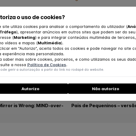
SUPERVISÃO
toriza o uso de cookies?
e site utiliza cookies para analisar o comportamento do utilizador (
Aná
Tráfego
), apresentar anúncios em outros sites que podem ser do seu
eresse (
Marketing
) e para integrar conteúdos multimédia de terceiros,
PEDIDO DE CONSULTA
o vídeos e mapas (
Multimédia
).
clicar em "Autorizo", aceita todos os cookies e pode navegar no site 
 experiência mais personalizada.
a saber mais sobre cookies, parceiros, e como utilizamos os seus dad
sulte a nossa
Política de Cookies
.
ode gerir a autorização a partir do link no rodapé do website.
tuitos
Autorizo
Não autorizo
23 julho, 2025
irror is Wrong: MIND-over-
Pais de Pequeninos – versã