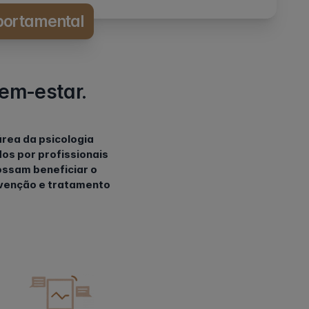
portamental
em-estar.
área da psicologia
os por profissionais
ossam beneficiar o
evenção e tratamento