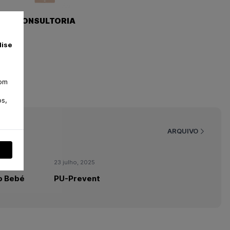
CONSULTORIA
lise
com
os,
ARQUIVO
23 julho, 2025
o Bebé
PU-Prevent