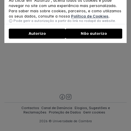
Ao clicar em "Autorizo", aceita todos os cookies e pode
navegar no site com uma experiência mais personalizada.
Para saber mais sobre cookies, parceiros, e como utilizamos
os seus dados, consulte a nossa
Política de Cookies
.
Pode gerir a autorização a partir do link no rodapé do website.
Autorizo
Não autorizo
Contactos
Canal de Denúncia
Elogios, Sugestões e
Reclamações
Proteção de Dados
Gerir cookies
2026 © Universidade de Coimbra