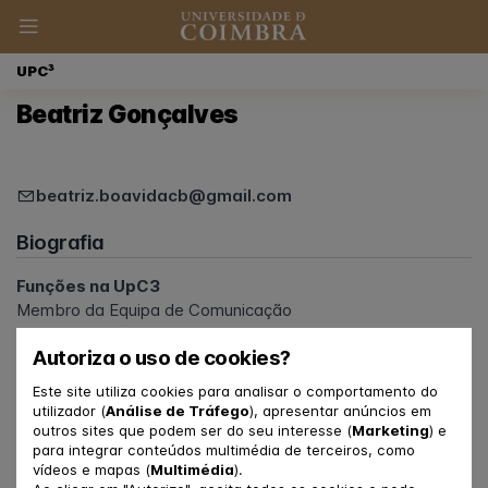
UPC³
Beatriz Gonçalves
beatriz.boavidacb@gmail.com
Biografia
Funções na UpC3
Membro da Equipa de Comunicação
Autoriza o uso de cookies?
Ligação à FPCE-UC e ao CINEICC
Estudante de Doutoramento
Este site utiliza cookies para analisar o comportamento do
utilizador (
Análise de Tráfego
), apresentar anúncios em
outros sites que podem ser do seu interesse (
Marketing
) e
para integrar conteúdos multimédia de terceiros, como
vídeos e mapas (
Multimédia
).