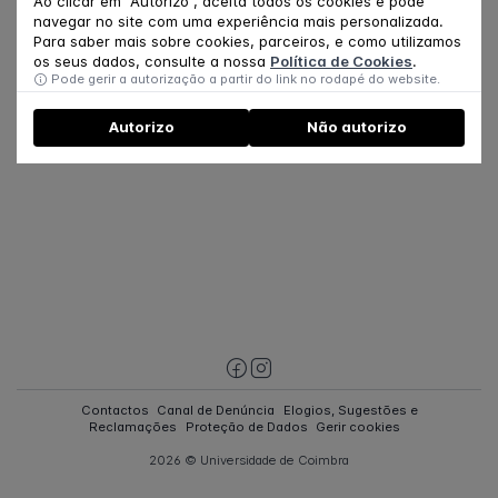
Ao clicar em "Autorizo", aceita todos os cookies e pode
navegar no site com uma experiência mais personalizada.
Para saber mais sobre cookies, parceiros, e como utilizamos
os seus dados, consulte a nossa
Política de Cookies
.
Pode gerir a autorização a partir do link no rodapé do website.
Autorizo
Não autorizo
Contactos
Canal de Denúncia
Elogios, Sugestões e
Reclamações
Proteção de Dados
Gerir cookies
2026 © Universidade de Coimbra