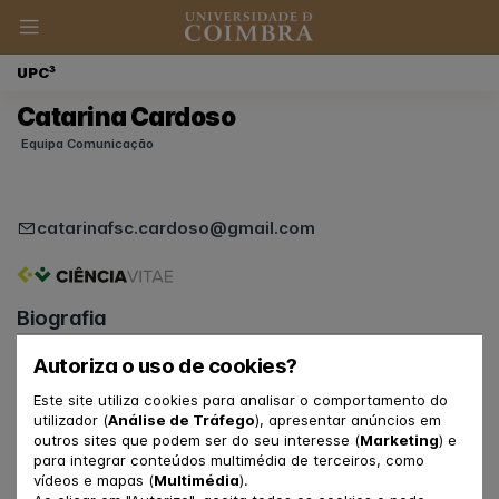
UPC³
Catarina Cardoso
Equipa Comunicação
catarinafsc.cardoso@gmail.com
Biografia
Funções na UpC3
Autoriza o uso de cookies?
Membro da Equipa de Comunicação
Este site utiliza cookies para analisar o comportamento do
Membro da Equipa de Acolhimento ao Utente
utilizador (
Análise de Tráfego
), apresentar anúncios em
outros sites que podem ser do seu interesse (
Marketing
) e
Ligação à FPCE-UC e ao CINEICC
para integrar conteúdos multimédia de terceiros, como
vídeos e mapas (
Multimédia
).
Estudante de Doutoramento