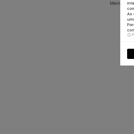
Membro da 
int
com
Ao 
uma
Par
con
P