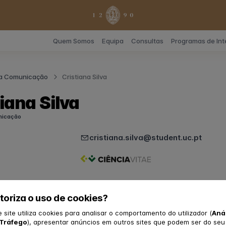
Quem Somos
Equipa
Consultas
Programas de In
a Comunicação
Cristiana Silva
iana Silva
nicação
cristiana.silva@student.uc.pt
toriza o uso de cookies?
a UpC3
ínica Júnior
e site utiliza cookies para analisar o comportamento do utilizador (
Aná
 Equipa de Comunicação
Tráfego
), apresentar anúncios em outros sites que podem ser do seu