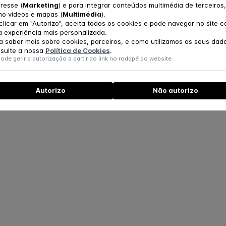
Equipa de Acolhimento ao Utente
eresse (
Marketing
) e para integrar conteúdos multimédia de terceiros,
o vídeos e mapas (
Multimédia
).
clicar em "Autorizo", aceita todos os cookies e pode navegar no site 
 experiência mais personalizada.
a saber mais sobre cookies, parceiros, e como utilizamos os seus dad
sulte a nossa
Política de Cookies
.
ode gerir a autorização a partir do link no rodapé do website.
Autorizo
Não autorizo