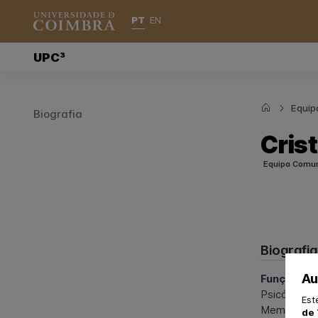
PT
EN
UPC³
Equip
Biografia
Crist
Equipa Comu
Biografia
Au
Funções n
Psicóloga Cl
Est
Membro da
de 