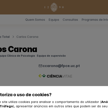
Quem Somos
Equipa
Consultas
Programas de In
a Total
Carlos Carona
os Carona
uipa Clínica de Psicologia
Equipa de supervisão
ccarona@fpce.uc.pt
toriza o uso de cookies?
 académica
a em Psicologia, ramo de Psicologia Clínica (vertente Cognitiv
e site utiliza cookies para analisar o comportamento do utilizador (
Aná
a Educação da Universidade de Coimbra – FPCE-UC (2003); Dout
Tráfego
), apresentar anúncios em outros sites que podem ser do seu