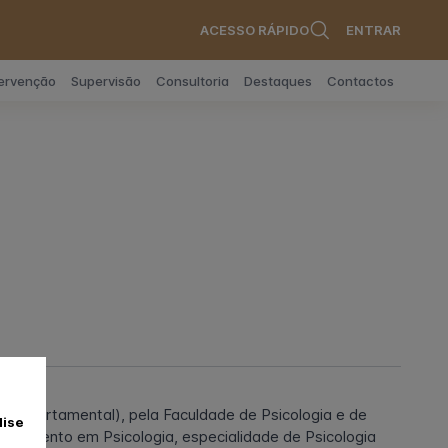
ACESSO RÁPIDO
ENTRAR
tervenção
Supervisão
Consultoria
Destaques
Contactos
o-Comportamental), pela Faculdade de Psicologia e de
lise
oramento em Psicologia, especialidade de Psicologia