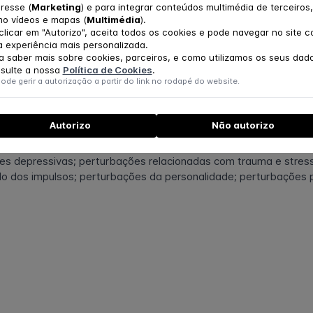
la FPCE-UC (2013).
eresse (
Marketing
) e para integrar conteúdos multimédia de terceiros,
o vídeos e mapas (
Multimédia
).
ão profissional
clicar em "Autorizo", aceita todos os cookies e pode navegar no site 
tivo da Ordem dos Psicólogos Portugueses (OPP), especialista 
 experiência mais personalizada.
m Psicoterapia. Psicoterapeuta e Supervisor Cognitivo-Compor
a saber mais sobre cookies, parceiros, e como utilizamos os seus dad
 Comportamento (APTC)/European Association for Behavioural a
sulte a nossa
Política de Cookies
.
ode gerir a autorização a partir do link no rodapé do website.
profissional relevante
línico (2003-...); Docente em cursos pós-graduados de especia
stágios profissionais pelo IEFP (2008-2014) e estágios de ace
Autorizo
Não autorizo
da Federação das Associações Portuguesas de Paralisia Cerebra
 áreas de intervenção
es depressivas; perturbações relacionadas com trauma e stress
lo dos impulsos; perturbações da personalidade; perturbações p