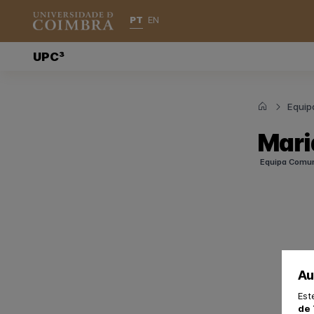
PT
EN
UPC³
Equip
Mari
Equipa Comu
Au
Est
de 