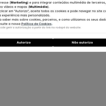
eresse (
Marketing
) e para integrar conteúdos multimédia de terceiros,
o vídeos e mapas (
Multimédia
).
clicar em "Autorizo", aceita todos os cookies e pode navegar no site 
 experiência mais personalizada.
a saber mais sobre cookies, parceiros, e como utilizamos os seus dad
sulte a nossa
Política de Cookies
.
ode gerir a autorização a partir do link no rodapé do website.
Autorizo
Não autorizo