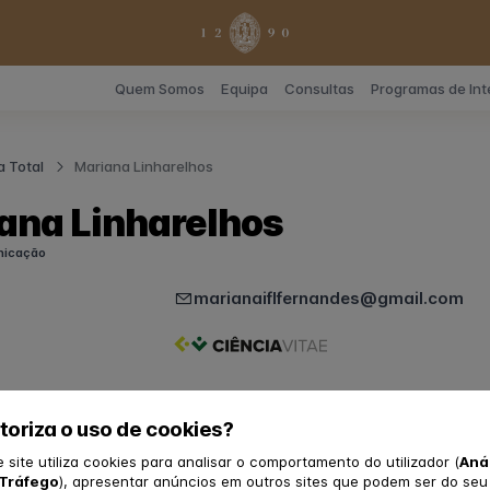
Quem Somos
Equipa
Consultas
Programas de In
a Total
Mariana Linharelhos
ana Linharelhos
nicação
marianaiflfernandes@gmail.com
toriza o uso de cookies?
e site utiliza cookies para analisar o comportamento do utilizador (
Aná
Tráfego
), apresentar anúncios em outros sites que podem ser do seu