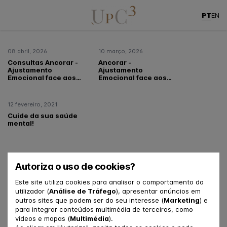
Destaque
/ Ensino
PT
EN
08 abril, 2026
10 março, 2026
Consultas Ancorar -
Ancorar -
Ajustamento
Ajustamento
Emocional face aos
Emocional face aos
Eventos
Eventos
Meteorológicos
Meteorológicos
Extremos em
Extremos em
12 fevereiro, 2021
Portugal
Portugal
Cuide da sua saúde
mental!
3 artigos encontrados para Ensino
Autoriza o uso de cookies?
Este site utiliza cookies para analisar o comportamento do
utilizador (
Análise de Tráfego
), apresentar anúncios em
outros sites que podem ser do seu interesse (
Marketing
) e
para integrar conteúdos multimédia de terceiros, como
vídeos e mapas (
Multimédia
).