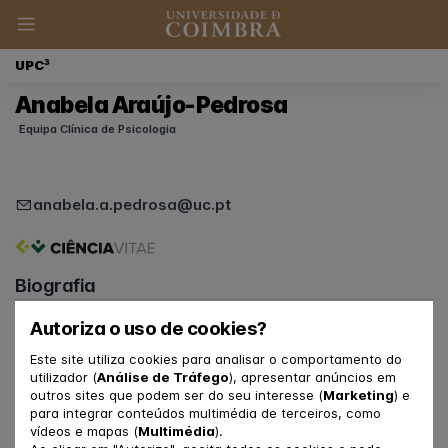
UPC³
Anabela Araújo-Pedrosa
Equipa Clínica de Psicologia
anabela.a.pedrosa@uc.pt
Biografia
Funções na UpC3
Autoriza o uso de cookies?
Psicóloga Clínica
Este site utiliza cookies para analisar o comportamento do
Supervisora de Psicólogos/as
utilizador (
Análise de Tráfego
), apresentar anúncios em
outros sites que podem ser do seu interesse (
Marketing
) e
Ligação à FPCE-UC e ao CINEICC
para integrar conteúdos multimédia de terceiros, como
vídeos e mapas (
Multimédia
).
Investigadora do grupo "Relationships, Development &