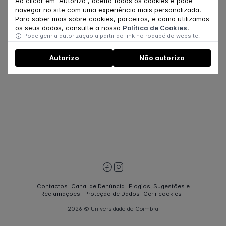
Ao clicar em "Autorizo", aceita todos os cookies e pode
Health" do CINEICC
navegar no site com uma experiência mais personalizada.
Para saber mais sobre cookies, parceiros, e como utilizamos
os seus dados, consulte a nossa
Política de Cookies
.
Pode gerir a autorização a partir do link no rodapé do website.
Autorizo
Não autorizo
Contactos
Canal de Denúncia
Elogios, Sugestões e
Reclamações
Proteção de Dados
Gerir cookies
2026 © Universidade de Coimbra