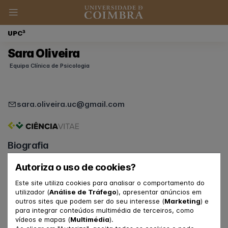
UPC³
Sara Oliveira
Equipa Clínica de Psicologia
sara.oliveira.uc@gmail.com
Biografia
Funções na UpC3
Autoriza o uso de cookies?
Psicóloga Clínica
Este site utiliza cookies para analisar o comportamento do
utilizador (
Análise de Tráfego
), apresentar anúncios em
Ligação à FPCE-UC e ao CINEICC
outros sites que podem ser do seu interesse (
Marketing
) e
Investigadora no grupo "Cognitive and Behavioral
para integrar conteúdos multimédia de terceiros, como
vídeos e mapas (
Multimédia
).
Processes and Interventions" do CINEICC