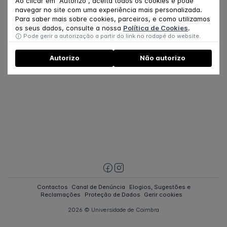
Ao clicar em "Autorizo", aceita todos os cookies e pode
navegar no site com uma experiência mais personalizada.
Para saber mais sobre cookies, parceiros, e como utilizamos
os seus dados, consulte a nossa
Política de Cookies
.
Pode gerir a autorização a partir do link no rodapé do website.
Autorizo
Não autorizo
Contactos
Canal de Denúncia
Elogios, Sugestões e
Reclamações
Proteção de Dados
Gerir cookies
2026 © Universidade de Coimbra