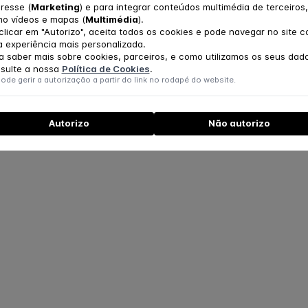
eresse (
Marketing
) e para integrar conteúdos multimédia de terceiros,
o vídeos e mapas (
Multimédia
).
clicar em "Autorizo", aceita todos os cookies e pode navegar no site 
 experiência mais personalizada.
a saber mais sobre cookies, parceiros, e como utilizamos os seus dad
sulte a nossa
Política de Cookies
.
ode gerir a autorização a partir do link no rodapé do website.
Autorizo
Não autorizo