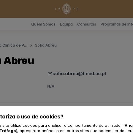
Quem Somos
Equipa
Consultas
Programas de In
 Clínica de P...
Sofia Abreu
a Abreu
sofia.abreu@fmed.uc.pt
N/A
a UpC³
toriza o uso de cookies?
siquiatria
e site utiliza cookies para analisar o comportamento do utilizador (
Aná
Tráfego
), apresentar anúncios em outros sites que podem ser do seu