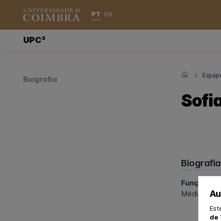
PT
EN
UPC³
Equipa
Biografia
Sofi
Biografia
Funções n
Au
Médica de P
Est
de 