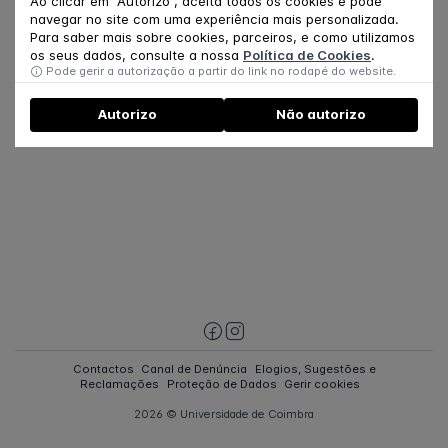
Ao clicar em "Autorizo", aceita todos os cookies e pode
Estudante de Doutoramento
navegar no site com uma experiência mais personalizada.
Para saber mais sobre cookies, parceiros, e como utilizamos
os seus dados, consulte a nossa
Política de Cookies
.
Pode gerir a autorização a partir do link no rodapé do website.
Autorizo
Não autorizo
Contactos
Canal de Denúncia
Elogios, Sugestões e
Reclamações
Proteção de Dados
Gerir cookies
2026 © Universidade de Coimbra