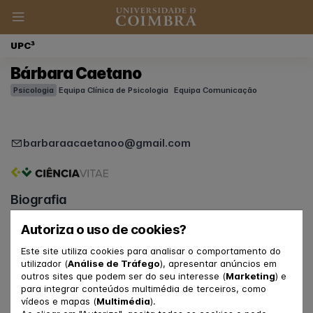
UPC³
Bárbara Caetano
Psicologia
Equipa Clínica de Psicologia
Equipa Comunicação
barbaraacaetanoo@gmail.com
Biografia
Funções na UpC3
Autoriza o uso de cookies?
Psicóloga Clínica
Este site utiliza cookies para analisar o comportamento do
Apoio à coordenação das Equipas de Comunicação e
utilizador (
Análise de Tráfego
), apresentar anúncios em
de Acolhimento ao Utente
outros sites que podem ser do seu interesse (
Marketing
) e
para integrar conteúdos multimédia de terceiros, como
vídeos e mapas (
Multimédia
).
Ligação à FPCE-UC e ao CINEICC