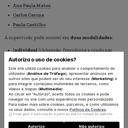
Ana Paula Matos
Carlos Carona
Paula Castilho
A supervisão pode ocorrer em
duas modalidades
:
I
ndividual
(1h/sessão; frequência a combinar
entre supervisor e supervisando, atendendo aos
Autoriza o uso de cookies?
objetivos da supervisão);
Este site utiliza cookies para analisar o comportamento do
utilizador (
Análise de Tráfego
), apresentar anúncios em
Grupal
(4 pessoas; 2h/sessão; quinzenalmente).
outros sites que podem ser do seu interesse (
Marketing
) e
para integrar conteúdos multimédia de terceiros, como
Para mais informações sobre as sessões de supervisão,
vídeos e mapas (
Multimédia
).
Ao clicar em "Autorizo", aceita todos os cookies e pode
contacte-nos através de
upc3@uc.pt
ou
933 216 060
navegar no site com uma experiência mais personalizada.
(dias úteis: 14h30/18h30).
Para saber mais sobre cookies, parceiros, e como utilizamos
os seus dados, consulte a nossa
Política de Cookies
.
Pode gerir a autorização a partir do link no rodapé do website.
PARTILHE
Autorizo
Não autorizo