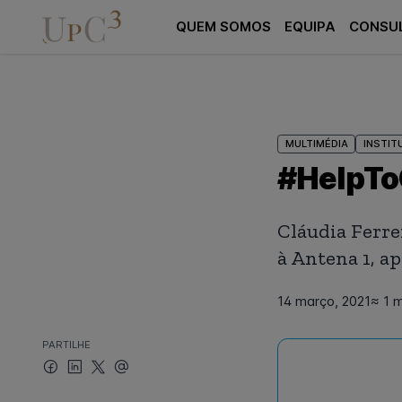
QUEM SOMOS
EQUIPA
CONSU
MULTIMÉDIA
INSTIT
#HelpTo
Cláudia Ferre
à Antena 1, a
14 março, 2021
≈ 1 m
PARTILHE