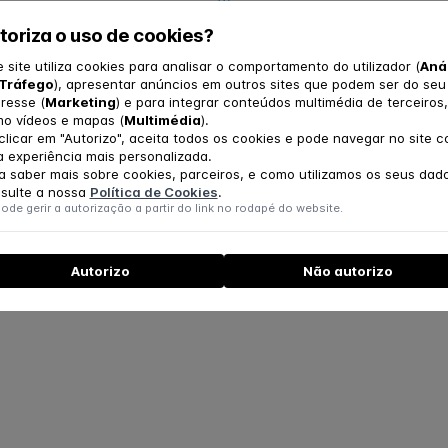
onteúdo
é reproduzido a partir de uma fonte exter
toriza o uso de cookies?
stá disponível porque os cookies não foram aceite
e site utiliza cookies para analisar o comportamento do utilizador (
Aná
Tráfego
), apresentar anúncios em outros sites que podem ser do seu
eresse (
Marketing
) e para integrar conteúdos multimédia de terceiros,
Eis o que pode fazer:
o vídeos e mapas (
Multimédia
).
clicar em "Autorizo", aceita todos os cookies e pode navegar no site 
aceder ao conteúdo na sua localização original
 experiência mais personalizada.
ou
a saber mais sobre cookies, parceiros, e como utilizamos os seus dad
gerir as suas preferências de cookies e recarregar a página
sulte a nossa
Política de Cookies
.
ode gerir a autorização a partir do link no rodapé do website.
Autorizo
Não autorizo