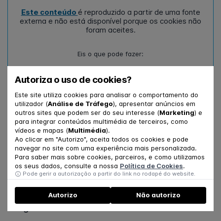
Este conteúdo
é reproduzido a partir de uma fonte
externa e não está disponível porque os cookies não
foram aceites.
Eis o que pode fazer:
aceder ao conteúdo na sua localização original
Autoriza o uso de cookies?
ou
gerir as suas preferências de cookies e recarregar a
Este site utiliza cookies para analisar o comportamento do
página
utilizador (
Análise de Tráfego
), apresentar anúncios em
outros sites que podem ser do seu interesse (
Marketing
) e
para integrar conteúdos multimédia de terceiros, como
Veja a reportagem na íntegra
aqui
.
vídeos e mapas (
Multimédia
).
Ao clicar em "Autorizo", aceita todos os cookies e pode
navegar no site com uma experiência mais personalizada.
PARTILHE
Para saber mais sobre cookies, parceiros, e como utilizamos
os seus dados, consulte a nossa
Política de Cookies
.
Pode gerir a autorização a partir do link no rodapé do website.
Autorizo
Não autorizo
Artigos relacionados