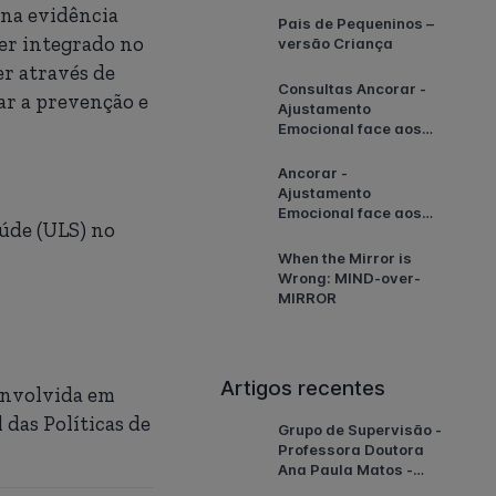
 na evidência
Pais de Pequeninos –
er integrado no
versão Criança
er através de
Consultas Ancorar -
ar a prevenção e
Ajustamento
Emocional face aos
Eventos
Meteorológicos
Ancorar -
Extremos em Portugal
Ajustamento
Emocional face aos
úde (ULS) no
Eventos
Meteorológicos
When the Mirror is
Extremos em Portugal
Wrong: MIND-over-
MIRROR
Artigos recentes
senvolvida em
das Políticas de
Grupo de Supervisão -
Professora Doutora
Ana Paula Matos -
Fevereiro 2026!