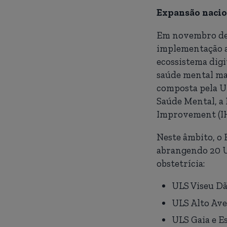
Expansão nacio
Em novembro de 2
implementação a
ecossistema digi
saúde mental mat
composta pela U
Saúde Mental, a 
Improvement (I
Neste âmbito, o
abrangendo 20 Un
obstetrícia:
ULS Viseu Dã
ULS Alto Ave
ULS Gaia e E