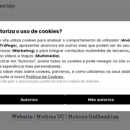
entejo
lementação
toriza o uso de cookies?
 do Be a Mom no SNS está a ser guiada pelo Modelo d
e site utiliza cookies para analisar o comportamento do utilizador (
Aná
althcare Improvement (IHI), tirando partido da exper
Tráfego
), apresentar anúncios em outros sites que podem ser do seu
eresse (
Marketing
) e para integrar conteúdos multimédia de terceiros,
sucedida de novos processos e procedimentos na área
o vídeos e mapas (
Multimédia
).
clicar em "Autorizo", aceita todos os cookies e pode navegar no site 
move:
 experiência mais personalizada.
a saber mais sobre cookies, parceiros, e como utilizamos os seus dad
sulte a nossa
Política de Cookies
.
oas práticas clínicas
ode gerir a autorização a partir do link no rodapé do website.
ontínua dos cuidados prestados e dos serviços de saú
gem entre equipas
Autorizo
Não autorizo
Website
|
Notícia UC
|
Notícia Gulbenkian