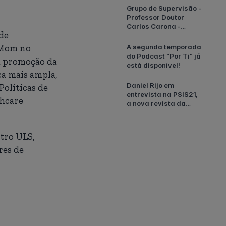
Grupo de Supervisão -
Professor Doutor
Carlos Carona -
de
Outubro/Novembro
2025!
 Mom no
A segunda temporada
do Podcast "Por Ti" já
 a promoção da
está disponível!
ca mais ampla,
Daniel Rijo em
olíticas de
entrevista na PSIS21,
thcare
a nova revista da
Ordem dos
Psicólogos
Portugueses
tro ULS,
res de